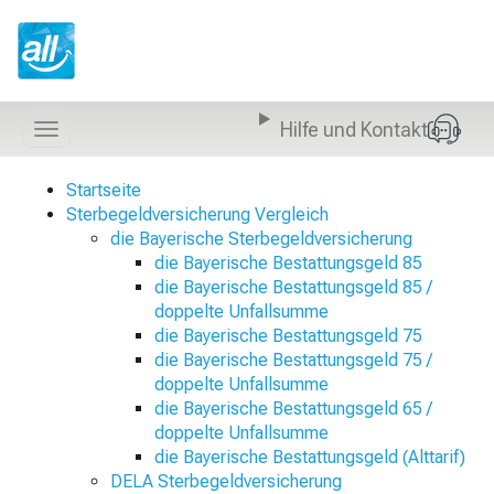
Z
u
m
I
n
Hilfe und Kontakt
h
Navigation
a
anzeigen
l
Startseite
t
Sterbegeldversicherung Vergleich
s
die Bayerische Sterbegeldversicherung
p
die Bayerische Bestattungsgeld 85
r
die Bayerische Bestattungsgeld 85 /
i
doppelte Unfallsumme
n
die Bayerische Bestattungsgeld 75
g
die Bayerische Bestattungsgeld 75 /
e
doppelte Unfallsumme
n
die Bayerische Bestattungsgeld 65 /
doppelte Unfallsumme
die Bayerische Bestattungsgeld (Alttarif)
DELA Sterbegeldversicherung