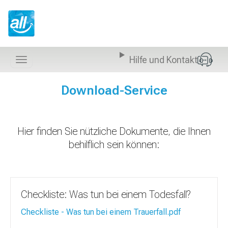
Z
u
m
I
n
Hilfe und Kontakt
h
Navigation
a
anzeigen
l
Download-Service
t
s
p
r
Hier finden Sie nützliche Dokumente, die Ihnen
i
behilflich sein können:
n
g
e
n
Checkliste: Was tun bei einem Todesfall?
Checkliste - Was tun bei einem Trauerfall.pdf