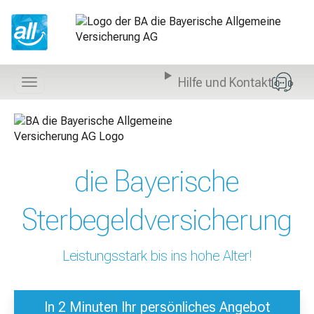
Z
u
m
I
n
Hilfe und Kontakt
h
Navigation
a
anzeigen
l
t
s
p
die Bayerische
r
i
n
Sterbegeldversicherung
g
e
n
Leistungsstark bis ins hohe Alter!
In 2 Minuten Ihr persönliches Angebot