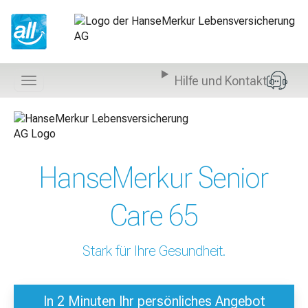
Z
u
m
I
n
Hilfe und Kontakt
h
Navigation
a
anzeigen
l
t
s
p
HanseMerkur Senior
r
i
n
Care 65
g
e
n
Stark für Ihre Gesundheit.
In 2 Minuten Ihr persönliches Angebot