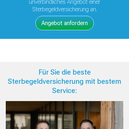
unverbindliches Angebot einer
Sterbegeldversicherung an.
Angebot anfordern
Für Sie die beste
Sterbegeldversicherung mit bestem
Service: