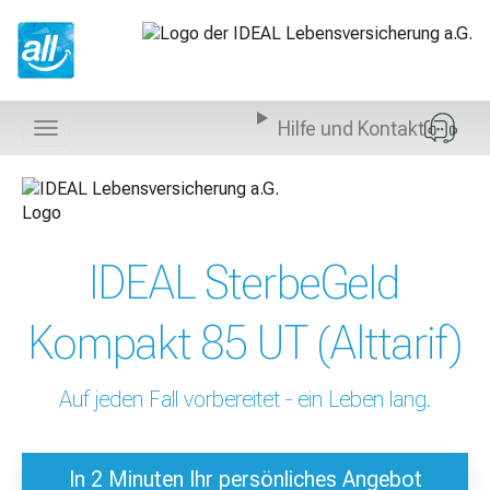
Z
u
m
I
n
Hilfe und Kontakt
h
Navigation
a
anzeigen
l
t
s
p
IDEAL SterbeGeld
r
i
n
Kompakt 85 UT (Alttarif)
g
e
n
Auf jeden Fall vorbereitet - ein Leben lang.
In 2 Minuten Ihr persönliches Angebot