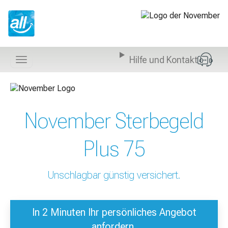
Z
u
m
I
n
Hilfe und Kontakt
h
Navigation
a
anzeigen
l
t
s
November Sterbegeld
p
r
i
Plus 75
n
g
e
Unschlagbar günstig versichert.
n
In 2 Minuten Ihr persönliches Angebot
anfordern.