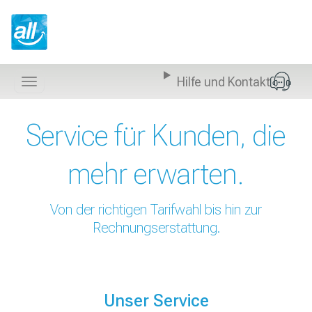
Z
u
m
I
n
Hilfe und Kontakt
h
Navigation
a
anzeigen
l
Service für Kunden, die
t
s
p
mehr erwarten.
r
i
n
Von der richtigen Tarifwahl bis hin zur
g
Rechnungserstattung.
e
n
Unser Service