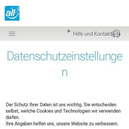
Z
u
m
I
n
Hilfe und Kontakt
h
Navigation
a
anzeigen
l
Datenschutzeinstellunge
t
s
p
n
r
i
n
g
e
n
Der Schutz Ihrer Daten ist uns wichtig. Sie entscheiden
selbst, welche Cookies und Technologien wir verwenden
dürfen.
Ihre Angaben helfen uns, unsere Website zu verbessern.