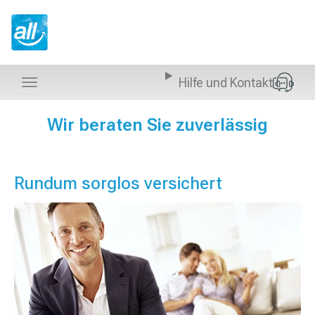
Z
u
m
I
n
Hilfe und Kontakt
h
Navigation
a
anzeigen
l
Wir beraten Sie zuverlässig
t
s
p
r
Rundum sorglos versichert
i
n
g
e
n