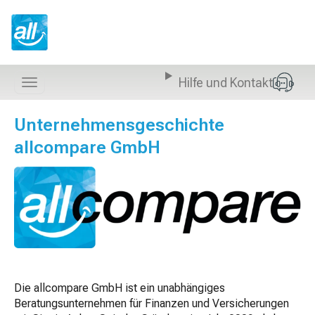
Z
u
m
I
n
Hilfe und Kontakt
h
Navigation
a
anzeigen
l
Unternehmensgeschichte
t
allcompare GmbH
s
p
r
i
n
g
e
n
Die allcompare GmbH ist ein unabhängiges
Beratungsunternehmen für Finanzen und Versicherungen