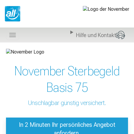
Z
u
m
I
n
Hilfe und Kontakt
h
Navigation
a
anzeigen
l
t
s
November Sterbegeld
p
r
i
Basis 75
n
g
e
Unschlagbar günstig versichert.
n
In 2 Minuten Ihr persönliches Angebot
anfordern.