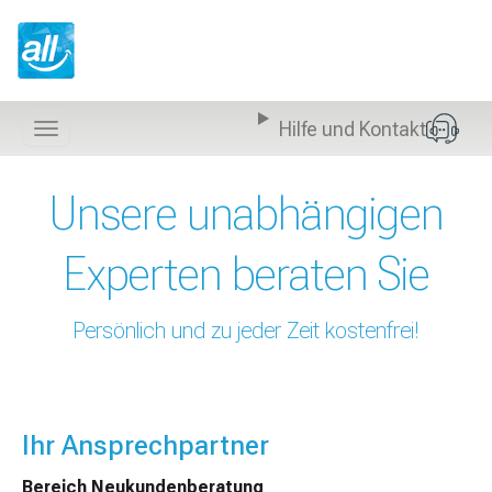
Z
u
m
I
n
Hilfe und Kontakt
h
Navigation
a
anzeigen
l
Unsere unabhängigen
t
s
p
Experten beraten Sie
r
i
n
Persönlich und zu jeder Zeit kostenfrei!
g
e
n
Ihr Ansprechpartner
Bereich Neukundenberatung