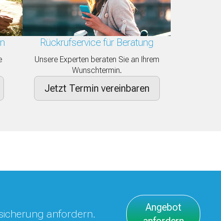
en
Rückrufservice für Beratung
e
Unsere Experten beraten Sie an Ihrem
.
Wunschtermin.
Jetzt Termin vereinbaren
Angebot
rsicherung anfordern.
anfordern