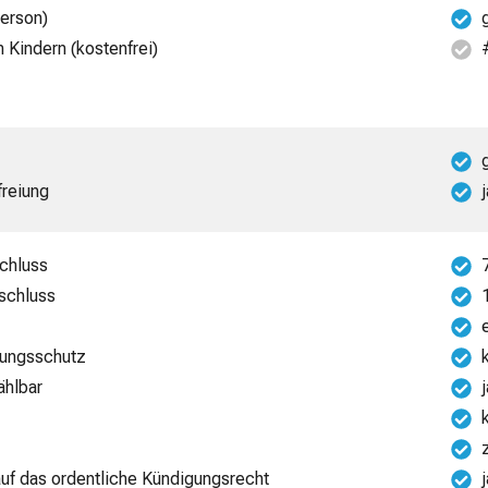
erson)
 Kindern (kostenfrei)
freiung
schluss
bschluss
rungsschutz
ählbar
auf das ordentliche Kündigungsrecht