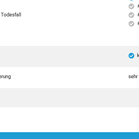
 Todesfall
erung
sehr