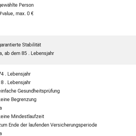
gewählte Person
#value, max. 0 €
garantierte Stabilität
ja, ab dem 85 . Lebensjahr
74 . Lebensjahr
18 . Lebensjahr
einfache Gesundheitsprüfung
keine Begrenzung
ja
keine Mindestlaufzeit
zum Ende der laufenden Versicherungsperiode
ja