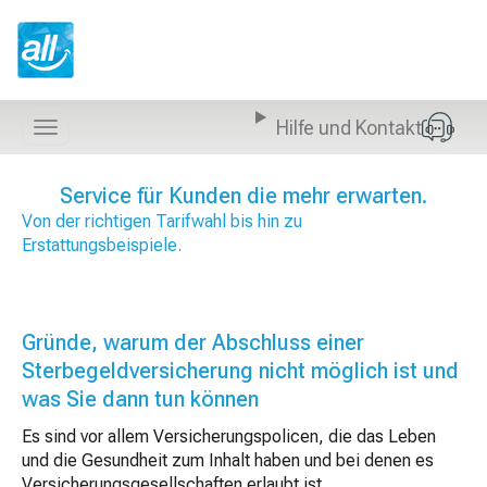
Z
u
m
I
n
Hilfe und Kontakt
h
Navigation
a
anzeigen
l
Service für Kunden die mehr erwarten.
t
Von der richtigen Tarifwahl bis hin zu
s
Erstattungsbeispiele.
p
r
i
n
Gründe, warum der Abschluss einer
g
Sterbegeldversicherung nicht möglich ist und
e
n
was Sie dann tun können
Es sind vor allem Versicherungspolicen, die das Leben
und die Gesundheit zum Inhalt haben und bei denen es
Versicherungsgesellschaften erlaubt ist,