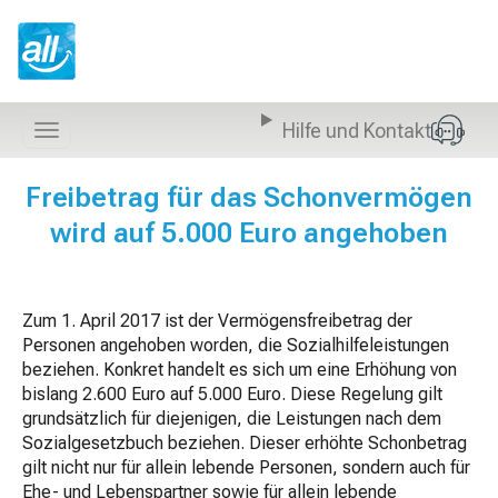
Z
u
m
I
n
Hilfe und Kontakt
h
Navigation
a
anzeigen
l
Freibetrag für das Schonvermögen
t
wird auf 5.000 Euro angehoben
s
p
r
i
Zum 1. April 2017 ist der Vermögensfreibetrag der
n
Personen angehoben worden, die Sozialhilfeleistungen
g
beziehen. Konkret handelt es sich um eine Erhöhung von
e
bislang 2.600 Euro auf 5.000 Euro. Diese Regelung gilt
n
grundsätzlich für diejenigen, die Leistungen nach dem
Sozialgesetzbuch beziehen. Dieser erhöhte Schonbetrag
gilt nicht nur für allein lebende Personen, sondern auch für
Ehe- und Lebenspartner sowie für allein lebende